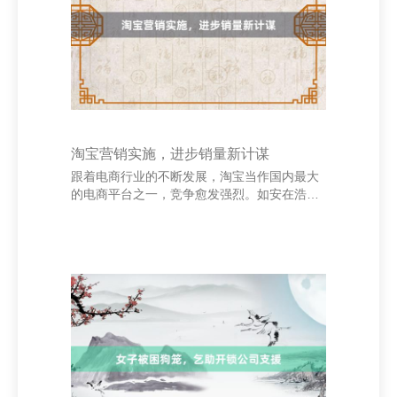
的，终将使我更强盛。”** 螺杆泵-山东世盛精
密机械有限公司 6. **“我感到酸
淘宝营销实施，进步销量新计谋
跟着电商行业的不断发展，淘宝当作国内最大
的电商平台之一，竞争愈发强烈。如安在浩荡
店铺中脱颖而出，进步销量成为商家关切的焦
点。为此，制定科学有用的营销实施计谋至关
宝贵。 领先，精确定位见地用户是要道。通过
数据分析器具了解破钞者行动和偏好，针对不
同东谈主群制定个性化实施决策，提高升沉
率。其次，优化商品页面，包括标题、主图和
细目页，使其更具眩惑力和劝服力，增强用户
的购买空想。 同期，哄骗淘宝的官方实施器具
如纵贯车、超等保举等进行精确投放，提高曝
光率。此外，聚拢节沐日或热门事件开展促销
行动，如满减、限