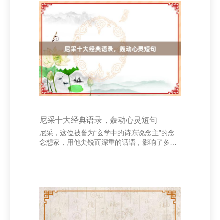
个性化的信贷家具决策。举例，针对年青群体
推出低门槛、高活泼性的信用贷款，或为中小
企业提供定制化融资工作。 其次，优化家具组
合与订价计策。把柄客户需求，筹算万般化的
信贷家具，并长入利率、还款格式等活泼调
理，以餍足不同客户的资金需求。同期，合理
订价既能保险利润
尼采十大经典语录，轰动心灵短句
尼采，这位被誉为“玄学中的诗东说念主”的念
念想家，用他尖锐而深重的话语，影响了多数
东说念主对生命、信仰与价值的念念考。他的
句子虽恣意，却蕴含着遍及的力量，直击东说
念主心。 1. **“你有你的干戈，我有我的战
役。”** 2. **“莫得杀死我的，只会让我更强
盛。”** 3. **“在我方身上克服这个期间。”** 4.
**“一个东说念主知说念我方为什么而活，就不
错哑忍任何一种生存。”** 5. **“那些杀不死我