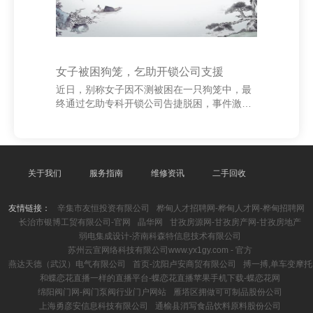
女子被困狗笼，乞助开锁公司支援
近日，别称女子因不测被困在一只狗笼中，最
终通过乞助专科开锁公司告捷脱困，事件激励
庸碌保养。 据警方通报，事发场地位于某小区
内。当六合午，别称女性住户在家中整理物品
时，失慎被一只铁制狗笼困住，由于笼门被卡
死，她无法自行逃走，情况十分清贫。情急之
下，她立即拨打110报警，并关联了隔邻的开
关于我们
服务指南
维修资讯
二手回收
锁公司。 接到乞助后，开锁师父飞快赶到现
场。经由初步判断，狗笼结构复杂，闲居器具
友情链接：
辛集市友恒投资有限公司
桦甸人才招聘网-桦甸人才网-桦甸招聘网
难以掀开。为确保安全，师父袭取专科器具进
长治市银博工贸有限公司-官网
晶华网
甘孜房源网-甘孜房产网-甘孜房地产
行操作，经由约20分钟的雅致功课，终于告捷
弱电集成设计-济南科森特信息技术有限公司
掀开笼门，将女子救出。所幸女子未受重伤，
苏州云宣网络科技有限公司www.yx1gy.com - 官方
仅隐微擦伤。
燕达天德（武汉）电气有限公司
首页-沈阳卢安商贸有限公司
搏一搏,单车变摩托
和蝶恋花直播一样的直播平台-蝶恋花直播苹果手机下载-蝶恋花网
绵阳阀门网-阀门泵阀行业门户网站
雁塔区拥做可可制品股份公司
上海勇彦安信息科技有限公司
通榆县消写食品饮料原料股份公司