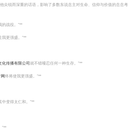
用他尖锐而深重的话语，影响了多数东说念主对生命、信仰与价值的念念
的战役。”**
我更强盛。”**
文化传播有限公司
就不错哑忍任何一种生存。”**
才网
终将使我更强盛。”**
其中变得太仁和。”**
**