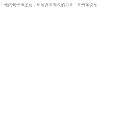
考。他的句子虽恣意，却蕴含着遍及的力量，直击东说念