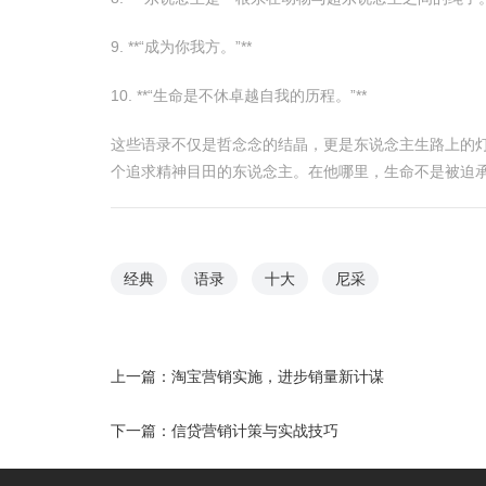
9. **“成为你我方。”**
10. **“生命是不休卓越自我的历程。”**
这些语录不仅是哲念念的结晶，更是东说念主生路上的
个追求精神目田的东说念主。在他哪里，生命不是被迫承
经典
语录
十大
尼采
上一篇：
淘宝营销实施，进步销量新计谋
下一篇：
信贷营销计策与实战技巧