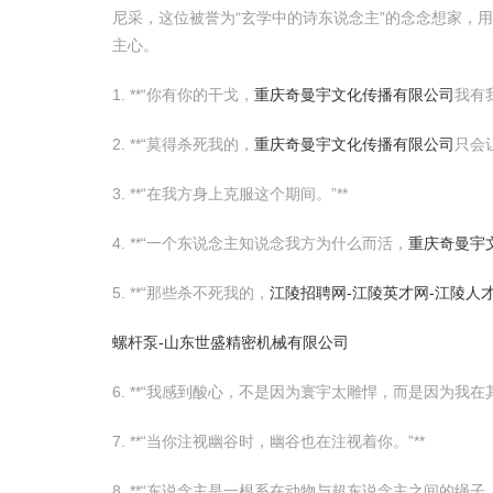
尼采，这位被誉为“玄学中的诗东说念主”的念念想家，
主心。
1. **“你有你的干戈，
重庆奇曼宇文化传播有限公司
我有我
2. **“莫得杀死我的，
重庆奇曼宇文化传播有限公司
只会让
3. **“在我方身上克服这个期间。”**
4. **“一个东说念主知说念我方为什么而活，
重庆奇曼宇
5. **“那些杀不死我的，
江陵招聘网-江陵英才网-江陵人
螺杆泵-山东世盛精密机械有限公司
6. **“我感到酸心，不是因为寰宇太雕悍，而是因为我在
7. **“当你注视幽谷时，幽谷也在注视着你。”**
8. **“东说念主是一根系在动物与超东说念主之间的绳子。”