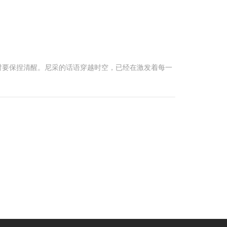
时要保捏清醒。尼采的话语穿越时空，已经在激发着每一