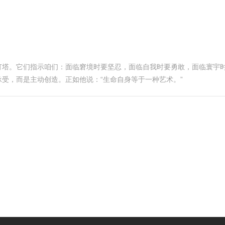
灯塔。它们指示咱们：面临窘境时要坚忍，面临自我时要勇敢，面临寰宇
受，而是主动创造。正如他说：“生命自身等于一种艺术。”